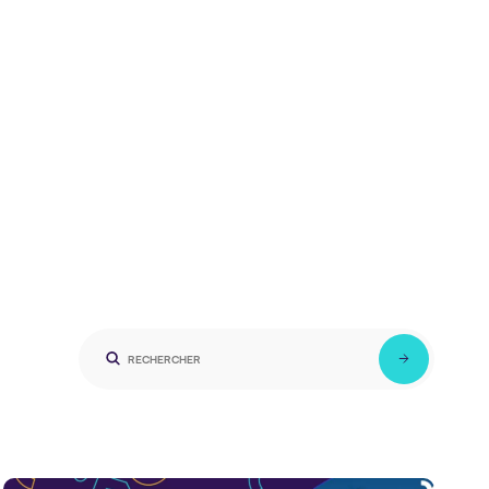
ATA GOUVERNANCE
E-COMMERCE
NG
PRICING
PRIVACY
PRODUCT BUILDING
UX / WEB