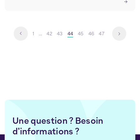
1
...
42
43
44
45
46
47
Une question ? Besoin
d’informations ?