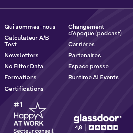
cliquant sur le lien inclus dans nos newsletters. Vos
données seront traitées conformément à notre
Politique de Données Personnelles
et de
Cookies
.
Qui sommes-nous
Changement
d’époque (podcast)
Calculateur A/B
Test
Carrières
Newsletters
Partenaires
No Filter Data
Espace presse
Formations
Runtime AI Events
Certifications