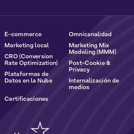
Podrá darse de baja en cualquier momento haciendo
clic en el enlace incluido en nuestros boletines. Sus
datos serán tratados de acuerdo con nuestra Política
de Datos Personales y Cookies.
E-commerce
Omnicanalidad
Marketing local
Marketing Mix
Modeling (MMM)
CRO (Conversion
Rate Optimization)
Post-Cookie &
Privacy
Plataformas de
Datos en la Nube
Internalización de
medios
Certificaciones