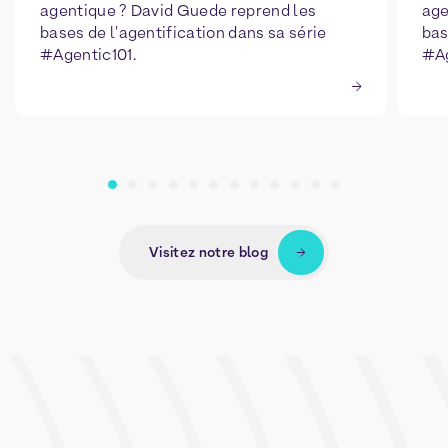
agentique ? David Guede reprend les
age
bases de l'agentification dans sa série
bas
#Agentic101.
#Ag
Visitez notre blog