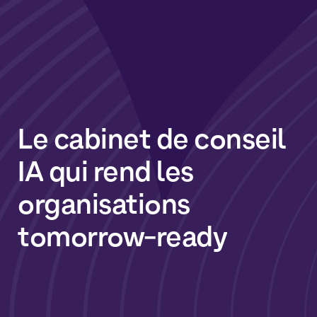
Le
cabinet
de
conseil
IA
qui
rend
les
organisations
tomorrow-ready
Plus de 450 consultants et experts,
au service de la transformation des
organisations par la Data, l'IA et