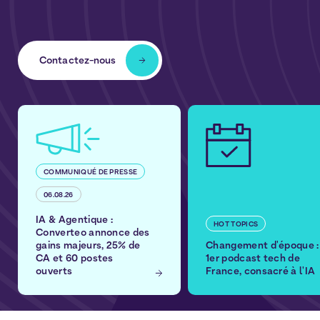
l'Agentique.
Contactez-nous
COMMUNIQUÉ DE PRESSE
06.08.26
IA & Agentique :
HOT TOPICS
Converteo annonce des
gains majeurs, 25% de
Changement d'époque :
CA et 60 postes
1er podcast tech de
ouverts
France, consacré à l'IA