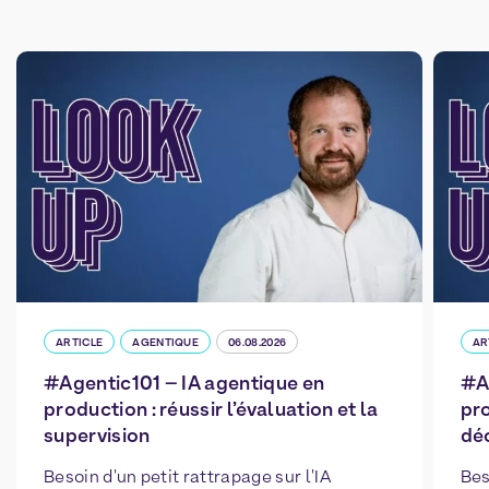
ARTICLE
AGENTIQUE
06.08.2026
AR
#Agentic101 – IA agentique en
#A
production : réussir l’évaluation et la
pro
supervision
déc
Besoin d'un petit rattrapage sur l'IA
Bes