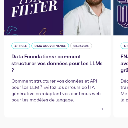
ARTICLE
DATA GOUVERNANCE
05.06.2026
AR
Data Foundations : comment
FN
structurer vos données pour les LLMs
ave
?
grâ
Comment structurer vos données et API
Déc
pour les LLM ? Évitez les erreurs de l'IA
tra
générative en adaptant vos contenus web
Mir
pour les modèles de langage.
la 