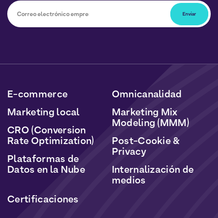
Podrá darse de baja en cualquier momento haciendo
clic en el enlace incluido en nuestros boletines. Sus
datos serán tratados de acuerdo con nuestra Política
de Datos Personales y Cookies.
E-commerce
Omnicanalidad
Marketing local
Marketing Mix
Modeling (MMM)
CRO (Conversion
Rate Optimization)
Post-Cookie &
Privacy
Plataformas de
Datos en la Nube
Internalización de
medios
Certificaciones