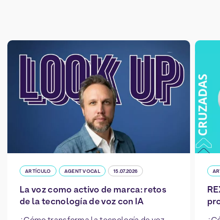
ARTÍCULO
AGENT VOCAL
15.07.2026
AR
La voz como activo de marca: retos
REX
de la tecnología de voz con IA
pr
¿Cómo transforma la tecnología de voz
¿Có