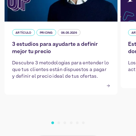
ARTÍCULO
PRICING
06.05.2026
AR
3 estudios para ayudarte a definir
Est
mejor tu precio
do
Descubre 3 metodologías para entender lo
Los
que tus clientes están dispuestos a pagar
act
y definir el precio ideal de tus ofertas.