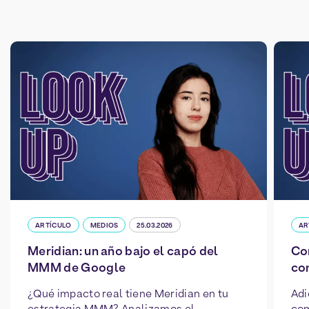
ARTÍCULO
MEDIOS
25.03.2026
AR
Meridian: un año bajo el capó del
Co
MMM de Google
con
¿Qué impacto real tiene Meridian en tu
Adi
estrategia MMM? Analizamos el
com