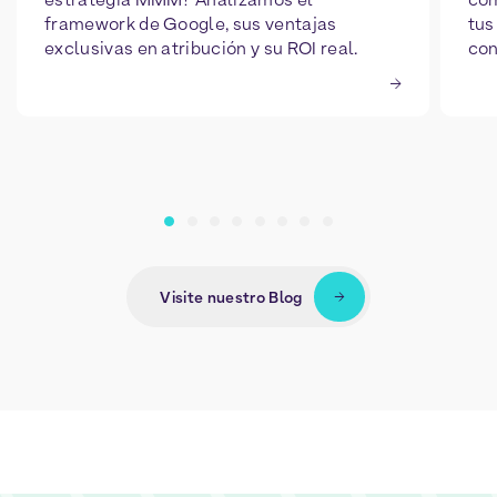
framework de Google, sus ventajas
tus
exclusivas en atribución y su ROI real.
con
Visite nuestro Blog