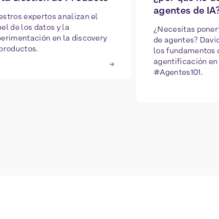
agentes de IA
stros expertos analizan el
el de los datos y la
¿Necesitas ponerte
erimentación en la discovery
de agentes? Davi
productos.
los fundamentos 
agentificación en 
#Agentes101.