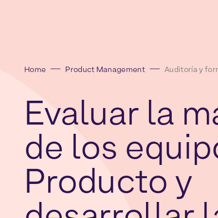
Home
Product Management
Auditoría y fo
Evaluar
la
m
de
los
equip
Producto
y
desarrollar
l