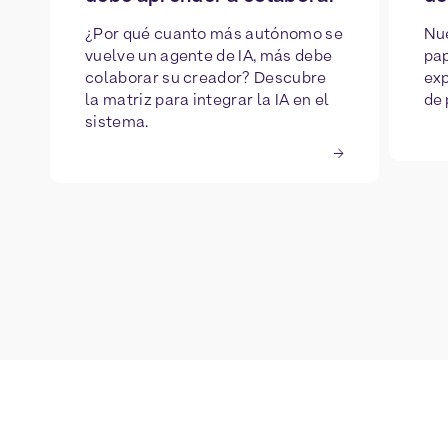
¿Por qué cuanto más autónomo se
Nue
vuelve un agente de IA, más debe
pap
colaborar su creador? Descubre
exp
la matriz para integrar la IA en el
de 
sistema.