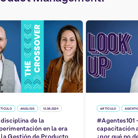
TÍCULO
ANÁLISIS
12.06.2024
ARTÍCULO
AGENTI
 disciplina de la
#Agentes101 –
perimentación en la era
capacitación 
 la Gestión de Producto
¿por qué no d