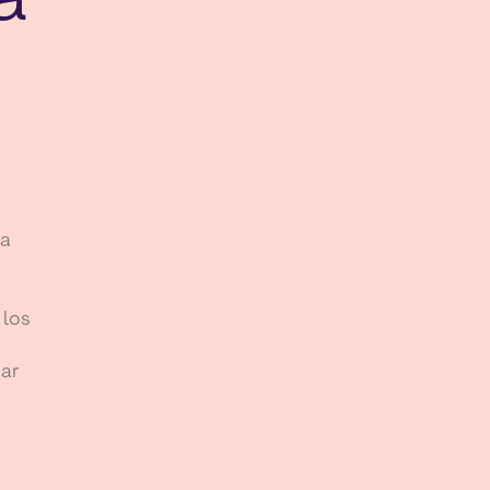
ía
 los
har