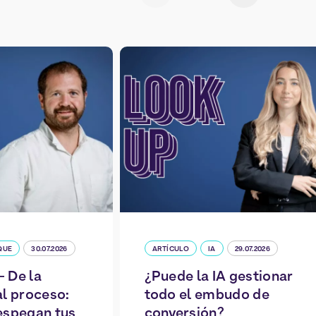
QUE
30.07.2026
ARTÍCULO
IA
29.07.2026
 De la
¿Puede la IA gestionar
al proceso:
todo el embudo de
espegan tus
conversión?