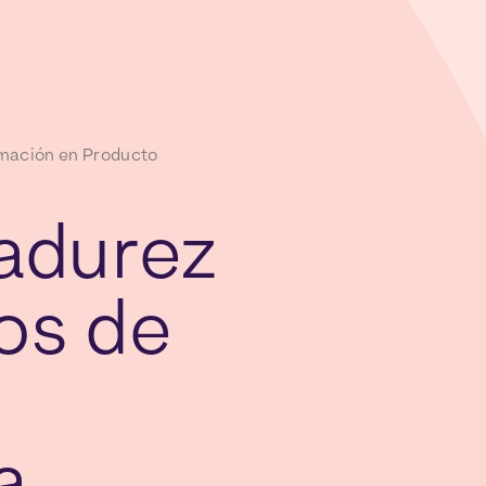
rmación en Producto
adurez
os
de
a