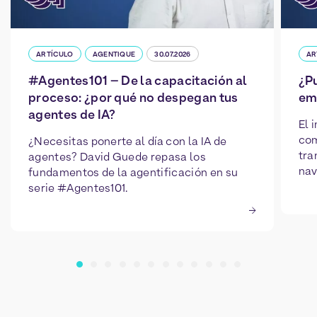
ARTÍCULO
AGENTIQUE
30.07.2026
AR
#Agentes101 – De la capacitación al
¿Pu
proceso: ¿por qué no despegan tus
em
agentes de IA?
El 
com
¿Necesitas ponerte al día con la IA de
tra
agentes? David Guede repasa los
nav
fundamentos de la agentificación en su
serie #Agentes101.