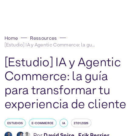
Home
Ressources
[Estudio] IA y Agentic Commerce: la guía para transformar tu experiencia de cliente
[Estudio] IA y Agentic
Commerce: la guía
para transformar tu
experiencia de cliente
ESTUDIOS
E-COMMERCE
IA
27.01.2026
Por
David Spire
,
Erik Perrier
,