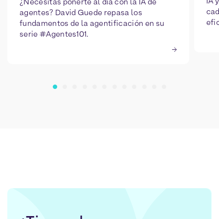
IA 
¿Necesitas ponerte al día con la IA de
cad
agentes? David Guede repasa los
efi
fundamentos de la agentificación en su
serie #Agentes101.