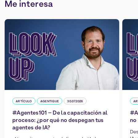
Me
interesa
ARTÍCULO
AGENTIQUE
30.07.2026
AR
#Agentes101 – De la capacitación al
#A
proceso: ¿por qué no despegan tus
no 
agentes de IA?
Des