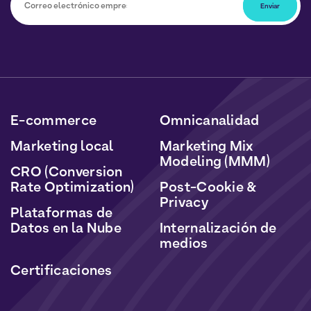
Podrá darse de baja en cualquier momento haciendo
clic en el enlace incluido en nuestros boletines. Sus
datos serán tratados de acuerdo con nuestra Política
de Datos Personales y Cookies.
E-commerce
Omnicanalidad
Marketing local
Marketing Mix
Modeling (MMM)
CRO (Conversion
Rate Optimization)
Post-Cookie &
Privacy
Plataformas de
Datos en la Nube
Internalización de
medios
Certificaciones