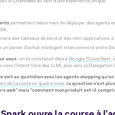
avec
AI Overviews
au sein d’une expérience unique.
gents
permettent désormais de déployer des agents en a
24 ;
nère des tableaux de bord et des mini-applications à l
 un panier d’achat intelligent interconnecté entre S
r vous :
on le constatait déjà à
Google Cloud Next
,
) vers l’
Intent
(l’ère des LLM), puis vers la
Delegation
(
e voit au quotidien avec les agents shopping qu’on
lient de Lacoste en quatre mois
,
la question n’est plus
rs web” mais “comment mon produit est-il compri
Spark ouvre la course à l’