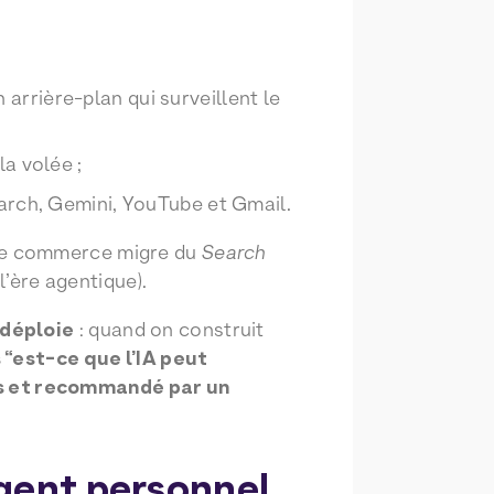
rrière-plan qui surveillent le
a volée ;
earch, Gemini, YouTube et Gmail.
 le commerce migre du
Search
l’ère agentique).
 déploie
: quand on construit
 “est-ce que l’IA peut
s et recommandé par un
agent personnel