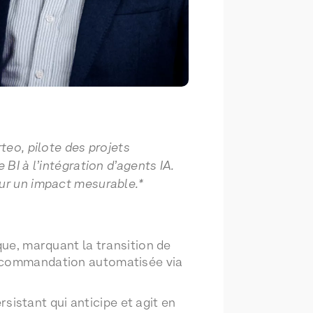
eo, pilote des projets
BI à l’intégration d’agents IA.
our un impact mesurable.*
e, marquant la transition de
 recommandation automatisée via
istant qui anticipe et agit en