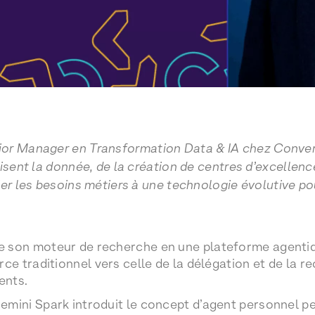
nior Manager en Transformation Data & IA chez Convert
isent la donnée, de la création de centres d’excellence 
ier les besoins métiers à une technologie évolutive p
 son moteur de recherche en une plateforme agentiqu
rce traditionnel vers celle de la délégation et de la
ents.
mini Spark introduit le concept d’agent personnel pers