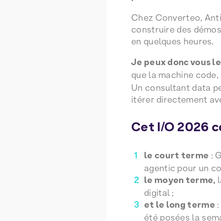
Chez Converteo, Antigr
construire des démos,
en quelques heures.
Je peux donc vous le
que la machine code,
Un consultant data pe
itérer directement ave
Cet I/O 2026 c
le court terme
: G
agentic pour un coû
le moyen terme,
l
digital ;
et le long terme
:
été posées la sema