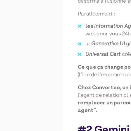
désormais fusionné 
Parallèlement :
les
Information A
web pour vous 24h/
la
Generative UI
gé
Universal Cart
crée
Ce que ça change pou
(l’ère de l’e-commerce
Chez Converteo, on l
l’agent de relation c
remplacer un parcou
agent”.
#2 Gemini 