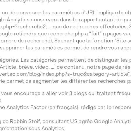
s
 ou de conserver les paramètres d’URL implique la ch
le Analytics conservera dans le rapport autant de p
e.php=?recherche2, … que de recherches effectuées. S
gle retiendra que recherche.php a “fait” n pages vu
ombre de recherche). Sachant que la fonction “Site s
 supprimer les paramètres permet de rendre vos rappo
tégories. Les catégories permettent de distinguer les 
Article, brève, video, …) de contenu, notre page de ré
nverteo.com/blog/index.php?s=truc&category=article”
ie permet de segmenter les différentes recherches p
je vous encourage à aller voir 3 blogs qui traitent fréq
s:
The Analytics Factor (en français), rédigé par le resp
og de Robbin Steif, consultant US agrée Google Analytic
segmentation sous Analytics.