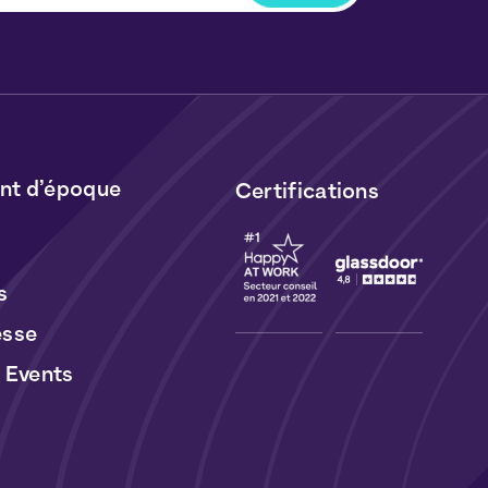
ous désabonner à tout moment en cliquant
lus dans nos newsletters. Vos données seront
ormément à notre
Politique de Données
t de
Cookies
.
t d’époque
Certifications
s
esse
 Events