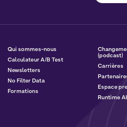
Vous pourrez v
sur le lien inc
traitées conf
Personnelles
e
Qui sommes-nous
Changemen
(podcast)
Calculateur A/B Test
Carrières
Newsletters
Partenaire
No Filter Data
Espace pr
Formations
Runtime AI