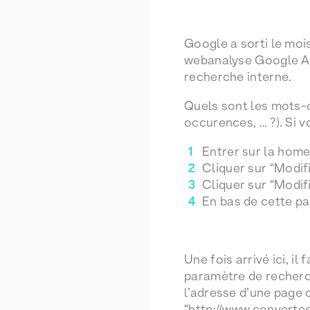
Google a sorti le moi
webanalyse Google An
recherche interne.
Quels sont les mots-c
occurences, … ?). Si v
Entrer sur la hom
Cliquer sur “Modifi
Cliquer sur “Modifi
En bas de cette pag
Une fois arrivé ici, i
paramètre de recherch
l’adresse d’une page d
“http://www.converte