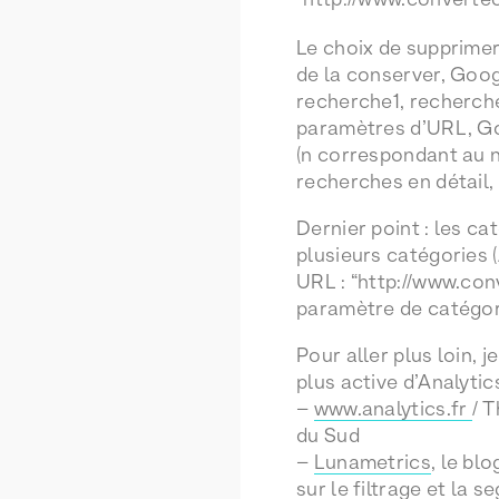
Le choix de supprimer
de la conserver, Goog
recherche1, recherch
paramètres d’URL, Goo
(n correspondant au n
recherches en détail,
Dernier point : les ca
plusieurs catégories (
URL : “http://www.co
paramètre de catégor
Pour aller plus loin, 
plus active d’Analytic
–
www.analytics.fr
/ 
du Sud
–
Lunametrics
, le bl
sur le filtrage et la 