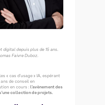
digital depuis plus de 15 ans.
homas Faivre Duboz.
es « cas d’usage » IA, espérant
 ans de conseil en
tion en cours :
l’avènement des
’une collection de projets.