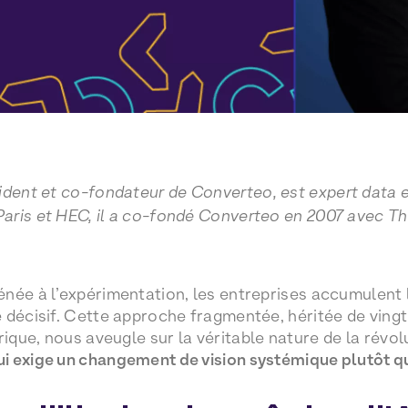
dent et co-fondateur de Converteo, est expert data et 
aris et HEC, il a co-fondé Converteo en 2007 avec T
née à l’expérimentation, les entreprises accumulent l
 décisif. Cette approche fragmentée, héritée de vingt
que, nous aveugle sur la véritable nature de la révolu
 exige un changement de vision systémique plutôt qu