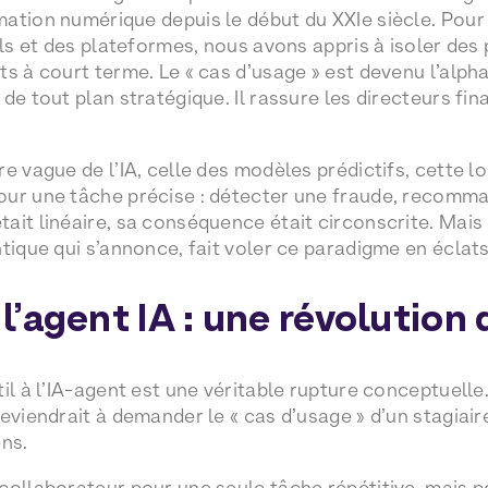
ation numérique depuis le début du XXIe siècle. Pou
els et des plateformes, nous avons appris à isoler des 
s à court terme. Le « cas d’usage » est devenu l’alpha
de tout plan stratégique. Il rassure les directeurs fina
re vague de l’IA, celle des modèles prédictifs, cette 
ur une tâche précise : détecter une fraude, recomman
it linéaire, sa conséquence était circonscrite. Mais l’
tique qui s’annonce, fait voler ce paradigme en éclats
à l’agent IA : une révolution
il à l’IA-agent est une véritable rupture conceptuelle
eviendrait à demander le « cas d’usage » d’un stagiaire
ens.
collaborateur pour une seule tâche répétitive, mais p