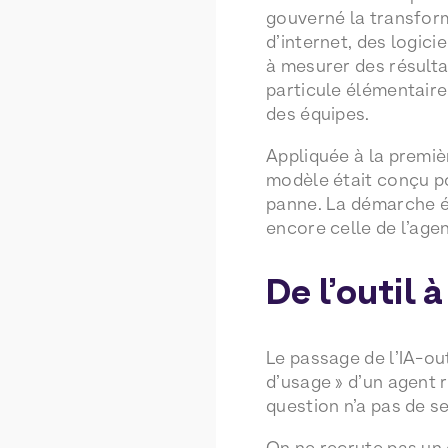
gouverné la transform
d’internet, des logici
à mesurer des résultat
particule élémentaire 
des équipes.
Appliquée à la premiè
modèle était conçu po
panne. La démarche éta
encore celle de l’agen
De l’outil 
Le passage de l’IA-out
d’usage » d’un agent r
question n’a pas de s
On ne recrute pas un 