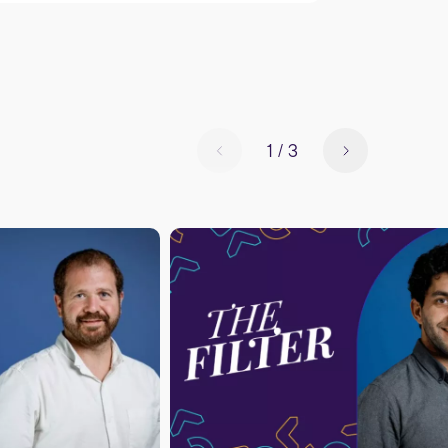
1
/
3