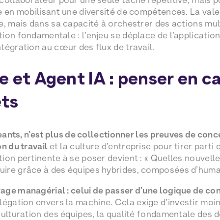
e en mobilisant une diversité de compétences. La vale
e, mais dans sa capacité à orchestrer des actions mult
on fondamentale : l’enjeu se déplace de l’application de
tégration au cœur des flux de travail.
e et Agent IA : penser en c
ets
geants, n’est plus de collectionner les preuves de conc
on du travail
et la culture d’entreprise pour tirer part
ion pertinente à se poser devient : « Quelles nouvell
ire grâce à des équipes hybrides, composées d’humain
ge managérial : celui de passer d’une logique de cont
légation envers la machine. Cela exige d’investir moi
culturation des équipes, la qualité fondamentale des d