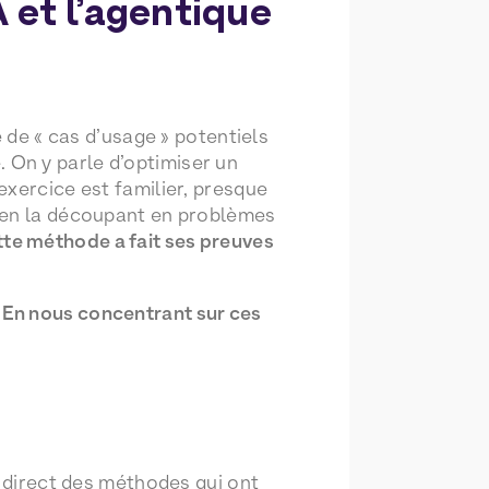
IA et l’agentique
e de « cas d’usage » potentiels
é. On y parle d’optimiser un
exercice est familier, presque
e en la découpant en problèmes
te méthode a fait ses preuves
.
En nous concentrant sur ces
e
e direct des méthodes qui ont