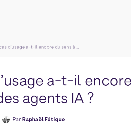
Le cas d’usage a-t-il encore du sens à l’heure des agents IA ?
’usage a-t-il encore
des agents IA ?
Par
Raphaël Fétique