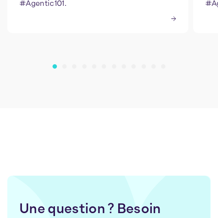
#Agentic101.
#Ag
Une question ? Besoin