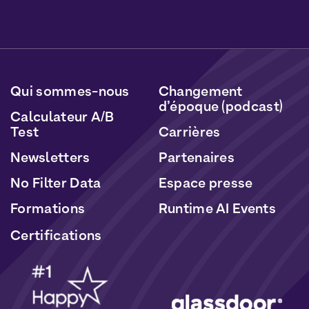
Vous pourrez vous désabonner à tout moment en
cliquant sur le lien inclus dans nos newsletters. Vos
données seront traitées conformément à notre
Politique de Données Personnelles
et de
Cookies
.
Qui sommes-nous
Changement
d’époque (podcast)
Calculateur A/B
Test
Carrières
Newsletters
Partenaires
No Filter Data
Espace presse
Formations
Runtime AI Events
Certifications