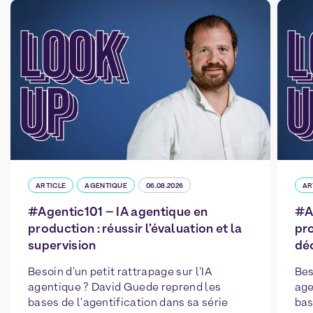
ARTICLE
AGENTIQUE
06.08.2026
AR
#Agentic101 – IA agentique en
#A
production : réussir l’évaluation et la
pro
supervision
déc
Besoin d'un petit rattrapage sur l'IA
Bes
agentique ? David Guede reprend les
age
bases de l'agentification dans sa série
bas