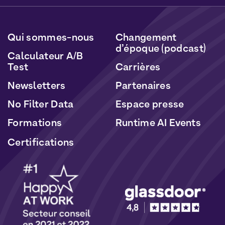
données seront traitées conformément à notre
Politique de Données Personnelles
et de
Cookies
.
Qui sommes-nous
Changement
d’époque (podcast)
Calculateur A/B
Test
Carrières
Newsletters
Partenaires
No Filter Data
Espace presse
Formations
Runtime AI Events
Certifications