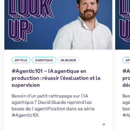
ARTICLE
AGENTIQUE
06.08.2026
AR
#Agentic101 – IA agentique en
#A
production : réussir l’évaluation et la
pro
supervision
déc
Besoin d'un petit rattrapage sur l'IA
Bes
agentique ? David Guede reprend les
age
bases de l'agentification dans sa série
bas
#Agentic101.
#Ag