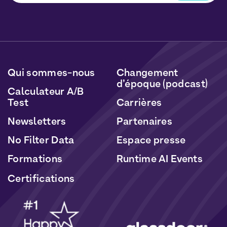
Vous pourrez vous désabonner à tout moment en
cliquant sur le lien inclus dans nos newsletters. Vos
données seront traitées conformément à notre
Politique de Données Personnelles
et de
Cookies
.
Qui sommes-nous
Changement
d’époque (podcast)
Calculateur A/B
Test
Carrières
Newsletters
Partenaires
No Filter Data
Espace presse
Formations
Runtime AI Events
Certifications