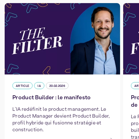
ARTICLE
IA
20.02.2026
AR
Product Builder : le manifesto
Pro
de 
L'IA redéfinit le product management. Le
Product Manager devient Product Builder,
Le 
profil hybride qui fusionne stratégie et
pro
construction.
bui
tra