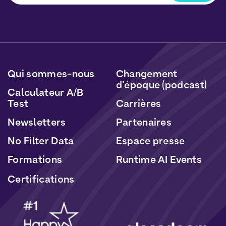
Vous pourrez vous désabonner à tout moment en
cliquant sur le lien inclus dans nos newsletters. Vos
données seront traitées conformément à notre
Politique de Données Personnelles
et de
Cookies
.
Qui sommes-nous
Changement
d’époque (podcast)
Calculateur A/B
Test
Carrières
Newsletters
Partenaires
No Filter Data
Espace presse
Formations
Runtime AI Events
Certifications