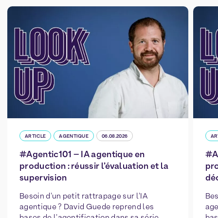
ARTICLE
AGENTIQUE
06.08.2026
AR
#Agentic101 – IA agentique en
#A
production : réussir l’évaluation et la
pro
supervision
déc
Besoin d'un petit rattrapage sur l'IA
Bes
agentique ? David Guede reprend les
age
bases de l'agentification dans sa série
bas