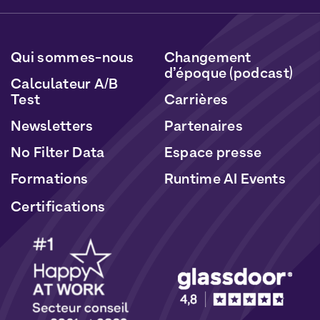
données seront traitées conformément à notre
Politique de Données Personnelles
et de
Cookies
.
Qui sommes-nous
Changement
d’époque (podcast)
Calculateur A/B
Test
Carrières
Newsletters
Partenaires
No Filter Data
Espace presse
Formations
Runtime AI Events
Certifications