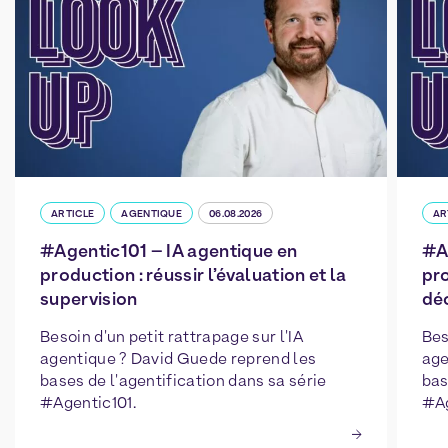
ARTICLE
AGENTIQUE
06.08.2026
AR
#Agentic101 – IA agentique en
#A
production : réussir l’évaluation et la
pro
supervision
déc
Besoin d'un petit rattrapage sur l'IA
Bes
agentique ? David Guede reprend les
age
bases de l'agentification dans sa série
bas
#Agentic101.
#Ag