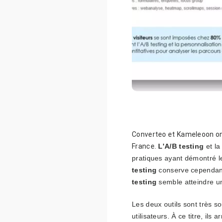
Converteo et Kameleoon ont 
France.
L’A/B testing
et l
pratiques ayant démontré leu
testing
conserve cependant
testing
semble atteindre un
Les deux outils sont très 
utilisateurs. À ce titre, i