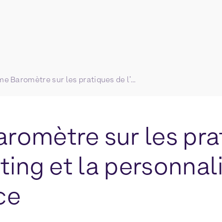
4ème Baromètre sur les pratiques de l’A/B testing et la personnalisation web en France
romètre sur les pra
sting et la personna
ce