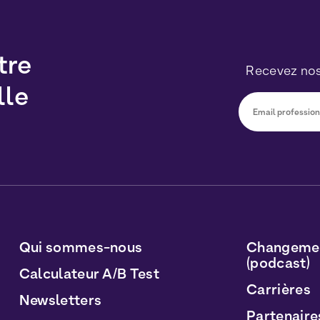
tre
Recevez nos
lle
Vous pourrez v
sur le lien inc
traitées conf
Personnelles
e
Qui sommes-nous
Changemen
(podcast)
Calculateur A/B Test
Carrières
Newsletters
Partenaire