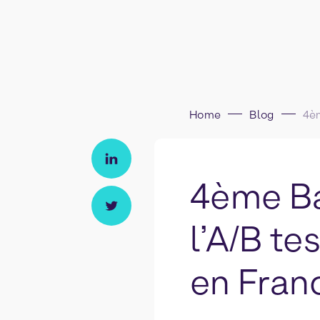
Home
Blog
4ème Ba
l’A/B te
en Fran