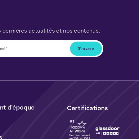
 dernières actualités et nos contenus.
ous désabonner à tout moment en cliquant
lus dans nos newsletters. Vos données seront
ormément à notre
Politique de Données
t de
Cookies
.
t d’époque
Certifications
s