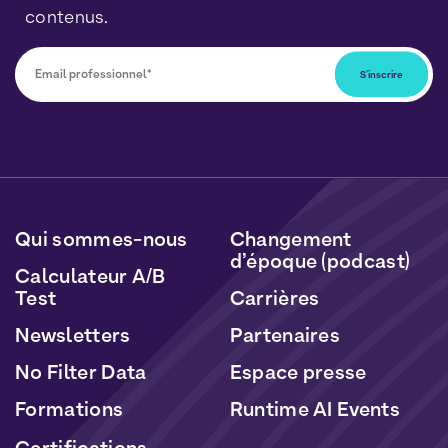
contenus.
Vous pourrez vous désabonner à tout moment en
cliquant sur le lien inclus dans nos newsletters. Vos
données seront traitées conformément à notre
Politique de Données Personnelles
et de
Cookies
.
Qui sommes-nous
Changement
d’époque (podcast)
Calculateur A/B
Test
Carrières
Newsletters
Partenaires
No Filter Data
Espace presse
Formations
Runtime AI Events
Certifications