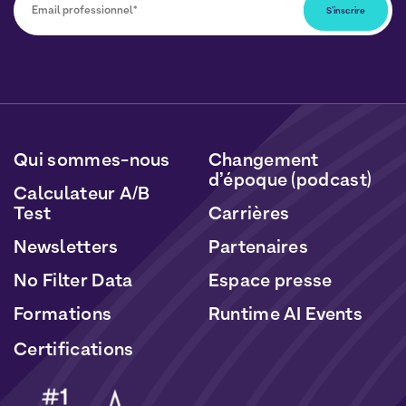
Vous pourrez vous désabonner à tout moment en
cliquant sur le lien inclus dans nos newsletters. Vos
données seront traitées conformément à notre
Politique de Données Personnelles
et de
Cookies
.
Qui sommes-nous
Changement
d’époque (podcast)
Calculateur A/B
Test
Carrières
Newsletters
Partenaires
No Filter Data
Espace presse
Formations
Runtime AI Events
Certifications