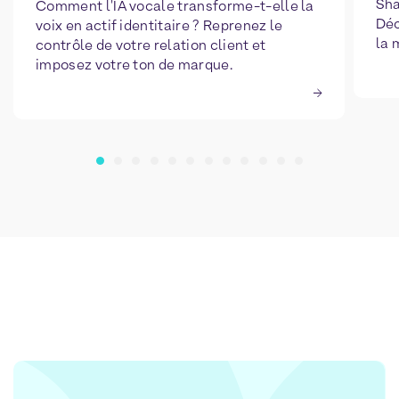
Sha
Comment l'IA vocale transforme-t-elle la
Déc
voix en actif identitaire ? Reprenez le
la 
contrôle de votre relation client et
imposez votre ton de marque.