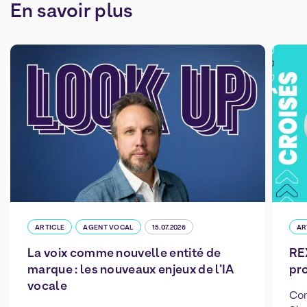
En
savoir
plus
ARTICLE
AGENT VOCAL
15.07.2026
AR
La voix comme nouvelle entité de
REX
marque : les nouveaux enjeux de l’IA
pro
vocale
Com