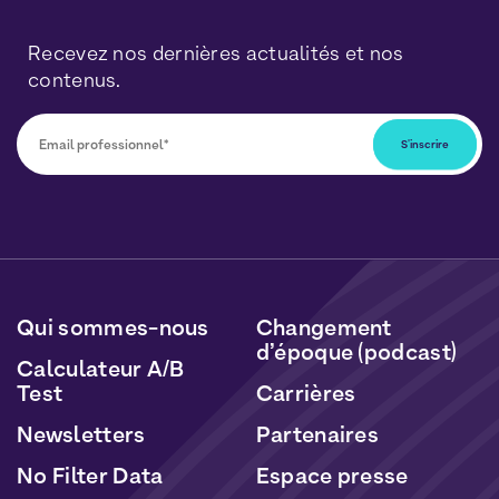
Recevez nos dernières actualités et nos
contenus.
Vous pourrez vous désabonner à tout moment en
cliquant sur le lien inclus dans nos newsletters. Vos
données seront traitées conformément à notre
Politique de Données Personnelles
et de
Cookies
.
Qui sommes-nous
Changement
d’époque (podcast)
Calculateur A/B
Test
Carrières
Newsletters
Partenaires
No Filter Data
Espace presse