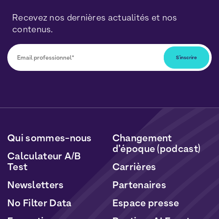
Recevez nos dernières actualités et nos
contenus.
Vous pourrez vous désabonner à tout moment en
cliquant sur le lien inclus dans nos newsletters. Vos
données seront traitées conformément à notre
Politique de Données Personnelles
et de
Cookies
.
Qui sommes-nous
Changement
d’époque (podcast)
Calculateur A/B
Test
Carrières
Newsletters
Partenaires
No Filter Data
Espace presse