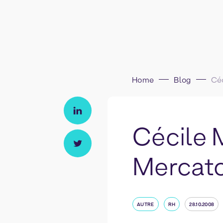
Home
Blog
Cécile 
Mercat
AUTRE
RH
28.10.2008