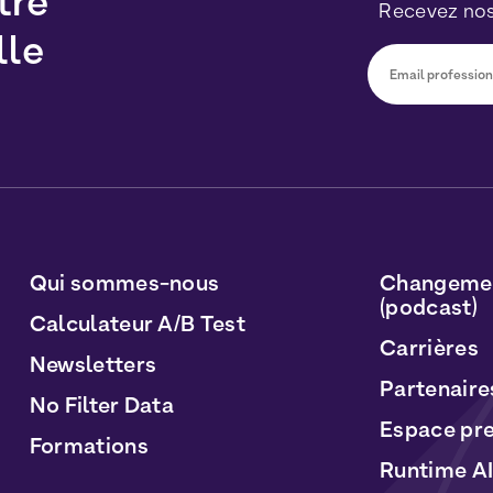
tre
Recevez nos
lle
Vous pourrez v
sur le lien inc
traitées conf
Personnelles
e
Qui sommes-nous
Changemen
(podcast)
Calculateur A/B Test
Carrières
Newsletters
Partenaire
No Filter Data
Espace pr
Formations
Runtime AI