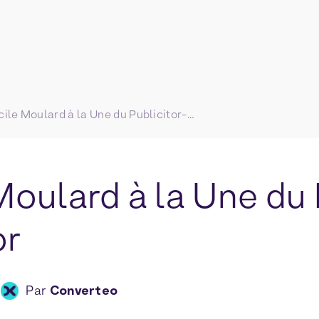
Cécile Moulard à la Une du Publicitor-Mercator
Moulard à la Une du 
or
Par
Converteo