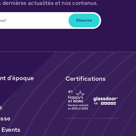
 dernières actualités et nos contenus.
ous désabonner à tout moment en cliquant
lus dans nos newsletters. Vos données seront
ormément à notre
Politique de Données
t de
Cookies
.
t d’époque
Certifications
s
esse
 Events