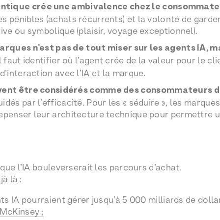
ntique crée une
ambivalence
chez le consommate
s pénibles (achats récurrents) et la volonté de garder
tive ou symbolique (plaisir, voyage exceptionnel).
marques n’est pas de tout miser sur les agents IA, m
Il faut identifier où l’agent crée de la valeur pour le cli
d’interaction avec l’IA et la marque.
ivent être considérés comme des
consommateurs
d
dés par l’efficacité. Pour les « séduire », les marques
epenser leur architecture technique pour permettre un
que l’IA bouleverserait les parcours d’achat.
à là :
ents IA pourraient gérer jusqu’à 5 000 milliards de do
 McKinsey ;