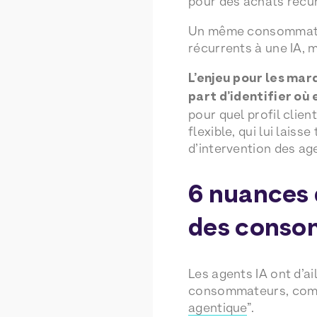
pour des achats récurr
Un même consommateur
récurrents à une IA, m
L’enjeu pour les mar
part d’identifier où
pour quel profil clien
flexible, qui lui laiss
d’intervention des age
6 nuances 
des conso
Les agents IA ont d’a
consommateurs, comme
agentique
”.