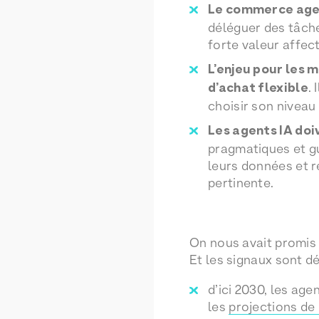
Le commerce age
déléguer des tâche
forte valeur affec
L’enjeu pour les 
d’achat flexible
. 
choisir son niveau 
Les agents IA do
pragmatiques et gui
leurs données et r
pertinente.
On nous avait promis 
Et les signaux sont déj
d’ici 2030, les ag
les
projections de