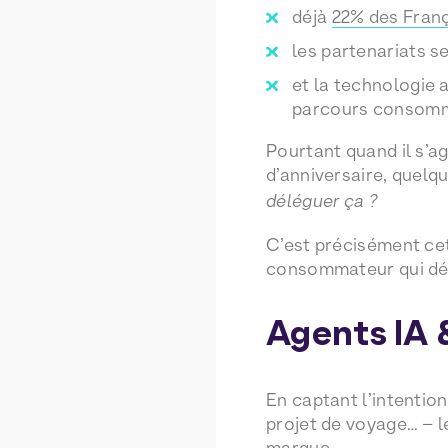
déjà
22% des França
les partenariats s
et la technologie 
parcours consommat
Pourtant quand il s’ag
d’anniversaire, quelq
déléguer ça ?
C’est précisément cet
consommateur qui déci
Agents IA 
En captant l’intentio
projet de voyage… – l
marque.