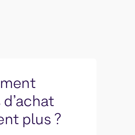
mment
s d’achat
nt plus ?