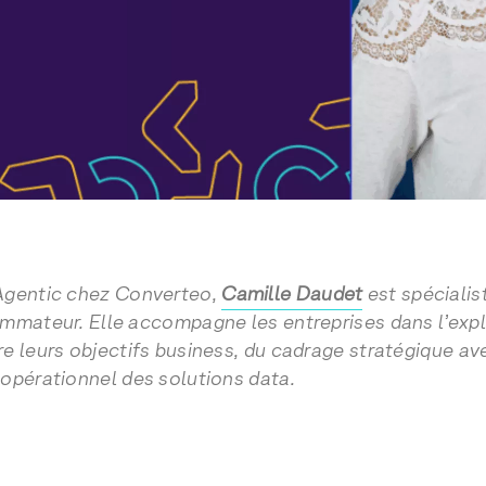
Agentic chez Converteo,
Camille Daudet
est spécialis
mmateur. Elle accompagne les entreprises dans l’explo
e leurs objectifs business, du cadrage stratégique av
opérationnel des solutions data.