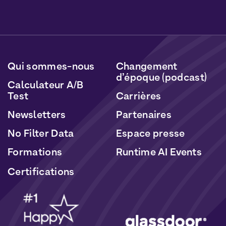
Vous pourrez vous désabonner à tout moment en
cliquant sur le lien inclus dans nos newsletters. Vos
données seront traitées conformément à notre
Politique de Données Personnelles
et de
Cookies
.
Qui sommes-nous
Changement
d’époque (podcast)
Calculateur A/B
Test
Carrières
Newsletters
Partenaires
No Filter Data
Espace presse
Formations
Runtime AI Events
Certifications