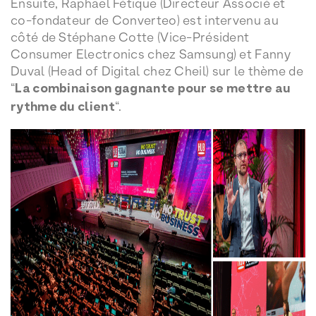
Ensuite, Raphaël Fétique (Directeur Associé et
co-fondateur de Converteo) est intervenu au
côté de Stéphane Cotte (Vice-Président
Consumer Electronics chez Samsung) et Fanny
Duval (Head of Digital chez Cheil) sur le thème de
“
La combinaison gagnante pour se mettre au
rythme du client
“.