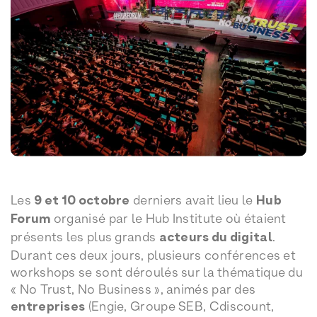
Les
9 et 10 octobre
derniers avait lieu le
Hub
Forum
organisé par le Hub Institute où étaient
présents les plus grands
acteurs du digital
.
Durant ces deux jours, plusieurs conférences et
workshops se sont déroulés sur la thématique du
« No Trust, No Business », animés par des
entreprises
(Engie, Groupe SEB, Cdiscount,