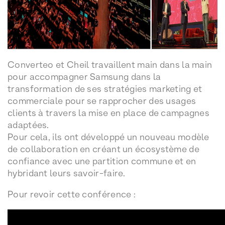
Converteo et Cheil travaillent main dans la main
pour accompagner Samsung dans la
transformation de ses stratégies marketing et
commerciale pour se rapprocher des usages
clients à travers la mise en place de campagnes
adaptées.
Pour cela, ils ont développé un nouveau modèle
de collaboration en créant un écosystème de
confiance avec une partition commune et en
hybridant leurs savoir-faire.
Pour revoir cette conférence :