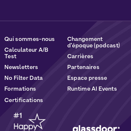
Vous pourrez vous désabonner à tout moment en
cliquant sur le lien inclus dans nos newsletters. Vos
données seront traitées conformément à notre
Politique de Données Personnelles
et de
Cookies
.
Qui sommes-nous
Changement
d’époque (podcast)
Calculateur A/B
Test
Carrières
Newsletters
Partenaires
No Filter Data
Espace presse
Formations
Runtime AI Events
Certifications