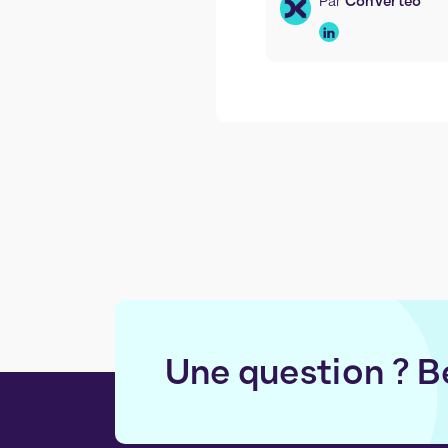
Par
Converteo
Une question ? B