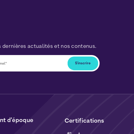
 dernières actualités et nos contenus.
ous désabonner à tout moment en cliquant
lus dans nos newsletters. Vos données seront
ormément à notre
Politique de Données
t de
Cookies
.
t d’époque
Certifications