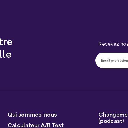
tre
Recevez nos
lle
Vous pourrez v
sur le lien inc
traitées conf
Personnelles
e
Qui sommes-nous
Changemen
(podcast)
Calculateur A/B Test