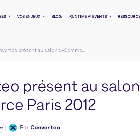
SES
VOS ENJEUX
BLOG
RUNTIME AI EVENTS
RESSOURC
Converteo présent au salon e-Commerce Paris 2012
eo présent au salon
e Paris 2012
Par
Converteo
12