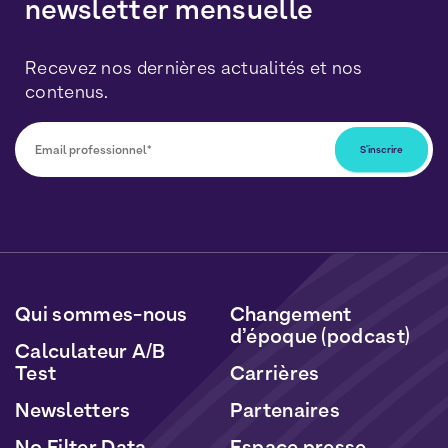
newsletter mensuelle
Recevez nos dernières actualités et nos
contenus.
Vous pourrez vous désabonner à tout moment en
cliquant sur le lien inclus dans nos newsletters. Vos
données seront traitées conformément à notre
Politique de Données Personnelles
et de
Cookies
.
Qui sommes-nous
Changement
d’époque (podcast)
Calculateur A/B
Test
Carrières
Newsletters
Partenaires
No Filter Data
Espace presse