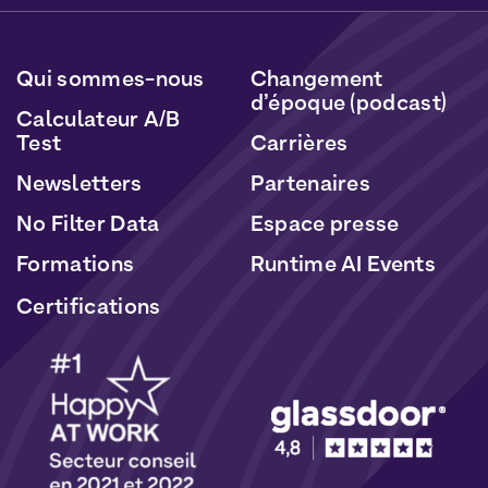
données seront traitées conformément à notre
Politique de Données Personnelles
et de
Cookies
.
Qui sommes-nous
Changement
d’époque (podcast)
Calculateur A/B
Test
Carrières
Newsletters
Partenaires
No Filter Data
Espace presse
Formations
Runtime AI Events
Certifications