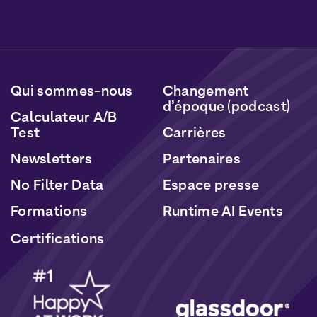
Vous pourrez vous désabonner à tout moment en
cliquant sur le lien inclus dans nos newsletters. Vos
données seront traitées conformément à notre
Politique de Données Personnelles
et de
Cookies
.
Qui sommes-nous
Changement
d’époque (podcast)
Calculateur A/B
Test
Carrières
Newsletters
Partenaires
No Filter Data
Espace presse
Formations
Runtime AI Events
Certifications