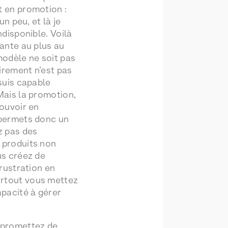
t en promotion :
 un peu, et là je
ndisponible. Voilà
rante au plus au
modèle ne soit pas
irement n’est pas
 suis capable
Mais la promotion,
pouvoir en
 permets donc un
z pas des
 produits non
us créez de
frustration en
rtout vous mettez
apacité à gérer
 promettez de