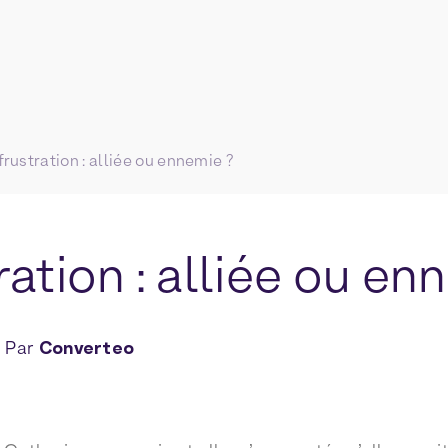
frustration : alliée ou ennemie ?
ration : alliée ou en
Par
Converteo