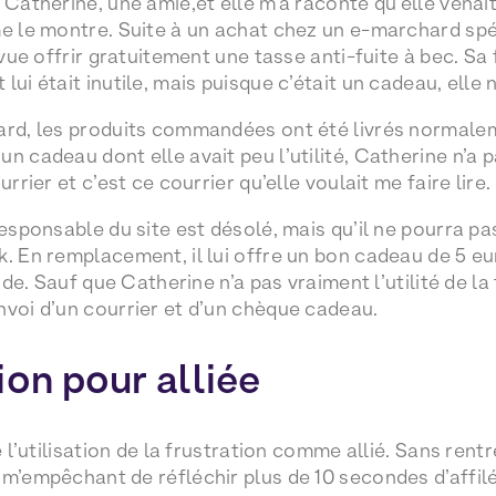
 Catherine, une amie,et elle m’a raconté qu’elle venait 
me le montre. Suite à un achat chez un e-marchard sp
t vue offrir gratuitement une tasse anti-fuite à bec. Sa
lui était inutile, mais puisque c’était un cadeau, elle
ard, les produits commandées ont été livrés normale
n cadeau dont elle avait peu l’utilité, Catherine n’a pa
urrier et c’est ce courrier qu’elle voulait me faire lire.
responsable du site est désolé, mais qu’il ne pourra pas
k. En remplacement, il lui offre un bon cadeau de 5 e
upide. Sauf que Catherine n’a pas vraiment l’utilité de l
nvoi d’un courrier et d’un chèque cadeau.
ion pour alliée
de l’utilisation de la frustration comme allié. Sans ren
m’empêchant de réfléchir plus de 10 secondes d’affilée 