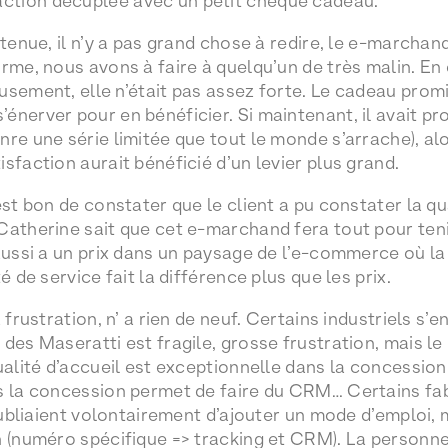
action décuplée avec un petit chèque cadeau.
etenue, il n’y a pas grand chose à redire, le e-marchand 
rme, nous avons à faire à quelqu’un de très malin. En eff
usement, elle n’était pas assez forte. Le cadeau promi
énerver pour en bénéficier. Si maintenant, il avait pr
re une série limitée que tout le monde s’arrache), alor
sfaction aurait bénéficié d’un levier plus grand.
est bon de constater que le client a pu constater la qu
Catherine sait que cet e-marchand fera tout pour teni
 aussi a un prix dans un paysage de l’e-commerce où la
é de service fait la différence plus que les prix.
a frustration, n’ a rien de neuf. Certains industriels s
 des Maseratti est fragile, grosse frustration, mais 
qualité d’accueil est exceptionnelle dans la concessio
s la concession permet de faire du CRM… Certains fab
 oubliaient volontairement d’ajouter un mode d’emploi,
n (numéro spécifique => tracking et CRM). La personne