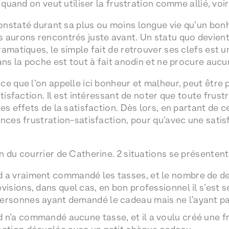
r quand on veut utiliser la frustration comme allié, v
nstaté durant sa plus ou moins longue vie qu’un bon
 aurons rencontrés juste avant. Un statu quo devient
amatiques, le simple fait de retrouver ses clefs est u
ans la poche est tout à fait anodin et ne procure aucu
ce que l’on appelle ici bonheur et malheur, peut être p
atisfaction. Il est intéressant de noter que toute frus
es effets de la satisfaction. Dès lors, en partant de ce
ances frustration-satisfaction, pour qu’avec une sati
n du courrier de Catherine. 2 situations se présentent 
d a vraiment commandé les tasses, et le nombre de 
visions, dans quel cas, en bon professionnel il s’est 
personnes ayant demandé le cadeau mais ne l’ayant pa
 n’a commandé aucune tasse, et il a voulu créé une 