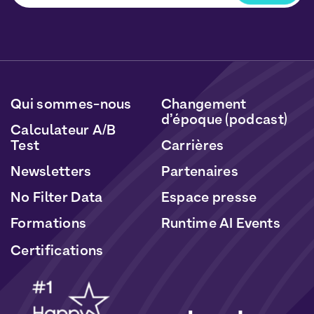
Vous pourrez vous désabonner à tout moment en
cliquant sur le lien inclus dans nos newsletters. Vos
données seront traitées conformément à notre
Politique de Données Personnelles
et de
Cookies
.
Qui sommes-nous
Changement
d’époque (podcast)
Calculateur A/B
Test
Carrières
Newsletters
Partenaires
No Filter Data
Espace presse
Formations
Runtime AI Events
Certifications