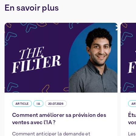
En
savoir
plus
ARTICLE
IA
20.07.2026
AR
Comment améliorer sa prévision des
Ét
ventes avec l’IA ?
vo
Comment anticiper la demande et
Les