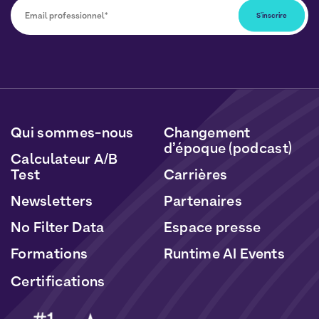
Vous pourrez vous désabonner à tout moment en
cliquant sur le lien inclus dans nos newsletters. Vos
données seront traitées conformément à notre
Politique de Données Personnelles
et de
Cookies
.
Qui sommes-nous
Changement
d’époque (podcast)
Calculateur A/B
Test
Carrières
Newsletters
Partenaires
No Filter Data
Espace presse
Formations
Runtime AI Events
Certifications