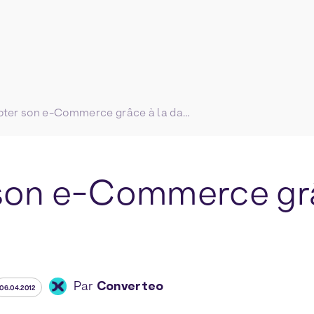
Piloter son e-Commerce grâce à la data
 son e-Commerce grâ
Par
Converteo
06.04.2012