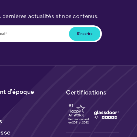
 dernières actualités et nos contenus.
ous désabonner à tout moment en cliquant
lus dans nos newsletters. Vos données seront
ormément à notre
Politique de Données
t de
Cookies
.
t d’époque
Certifications
s
esse