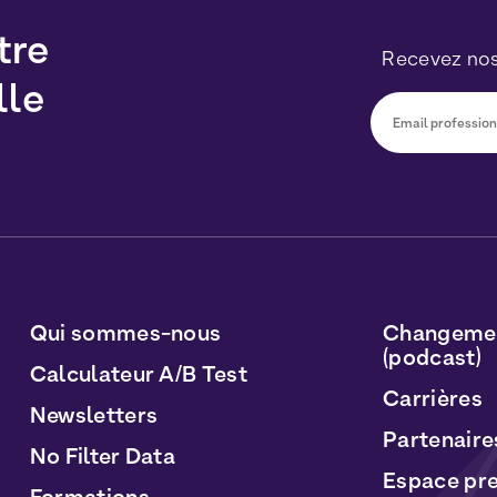
tre
Recevez nos
lle
Vous pourrez v
sur le lien inc
traitées conf
Personnelles
e
Qui sommes-nous
Changemen
(podcast)
Calculateur A/B Test
Carrières
Newsletters
Partenaire
No Filter Data
Espace pr