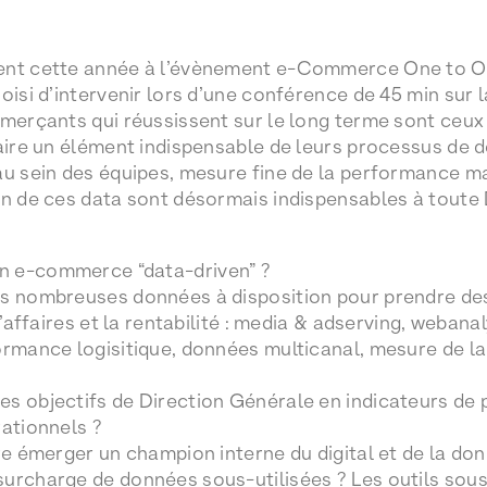
ent cette année à l’évènement e-Commerce One to One
oisi d’intervenir lors d’une conférence de 45 min sur 
mmerçants qui réussissent sur le long terme sont ceux 
aire un élément indispensable de leurs processus de dé
au sein des équipes, mesure fine de la performance m
on de ces data sont désormais indispensables à toute
n e-commerce “data-driven” ?
es nombreuses données à disposition pour prendre de
 d’affaires et la rentabilité : media & adserving, weban
rmance logisitique, données multicanal, mesure de la s
s objectifs de Direction Générale en indicateurs de 
rationnels ?
ire émerger un champion interne du digital et de la do
surcharge de données sous-utilisées ? Les outils sou