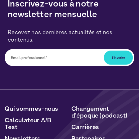
Inscrivez-vous à notre
newsletter mensuelle
Recevez nos dernières actualités et nos
contenus.
Vous pourrez vous désabonner à tout moment en
cliquant sur le lien inclus dans nos newsletters. Vos
données seront traitées conformément à notre
Politique de Données Personnelles
et de
Cookies
.
Qui sommes-nous
Changement
d’époque (podcast)
Calculateur A/B
Test
Carrières
Newsletters
Partenaires