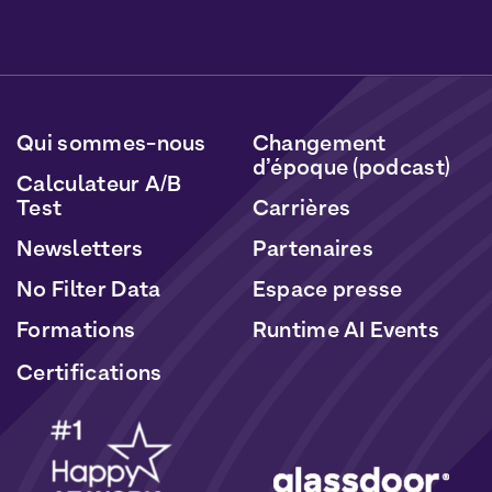
Vous pourrez vous désabonner à tout moment en
cliquant sur le lien inclus dans nos newsletters. Vos
données seront traitées conformément à notre
Politique de Données Personnelles
et de
Cookies
.
Qui sommes-nous
Changement
d’époque (podcast)
Calculateur A/B
Test
Carrières
Newsletters
Partenaires
No Filter Data
Espace presse
Formations
Runtime AI Events
Certifications