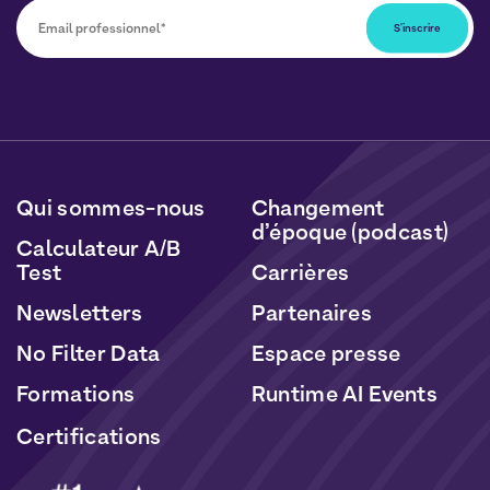
Vous pourrez vous désabonner à tout moment en
cliquant sur le lien inclus dans nos newsletters. Vos
données seront traitées conformément à notre
Politique de Données Personnelles
et de
Cookies
.
Qui sommes-nous
Changement
d’époque (podcast)
Calculateur A/B
Test
Carrières
Newsletters
Partenaires
No Filter Data
Espace presse
Formations
Runtime AI Events
Certifications