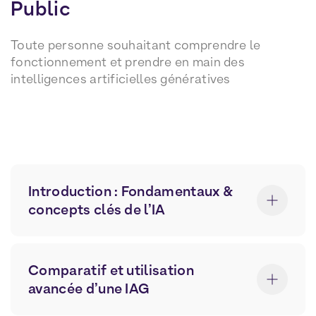
Public
Toute personne souhaitant comprendre le
fonctionnement et prendre en main des
intelligences artificielles génératives
Introduction : Fondamentaux &
concepts clés de l’IA
Introduction aux fondamentaux de
l'intelligence artificielle, incluant sa
Comparatif et utilisation
définition et son fonctionnement
avancée d’une IAG
Distinction entre l'IA, l'IA générative, le
machine learning et le deep learning.