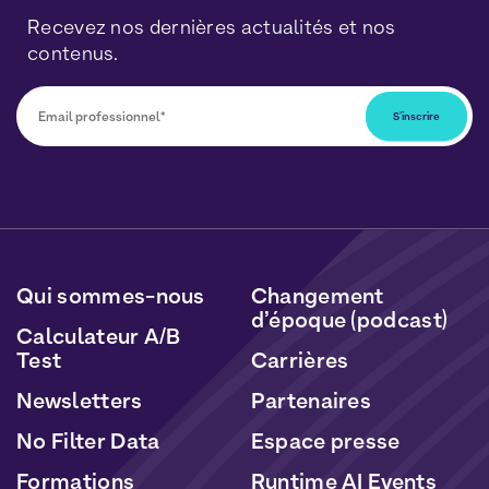
Recevez nos dernières actualités et nos
contenus.
Vous pourrez vous désabonner à tout moment en
cliquant sur le lien inclus dans nos newsletters. Vos
données seront traitées conformément à notre
Politique de Données Personnelles
et de
Cookies
.
Qui sommes-nous
Changement
d’époque (podcast)
Calculateur A/B
Test
Carrières
Newsletters
Partenaires
No Filter Data
Espace presse
Formations
Runtime AI Events