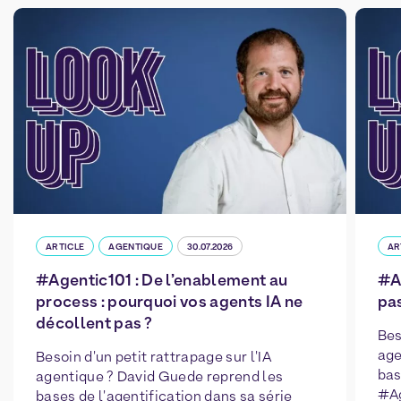
ARTICLE
AGENTIQUE
30.07.2026
AR
#Agentic101 : De l’enablement au
#Ag
process : pourquoi vos agents IA ne
pas
décollent pas ?
Bes
age
Besoin d'un petit rattrapage sur l'IA
bas
agentique ? David Guede reprend les
#Ag
bases de l'agentification dans sa série