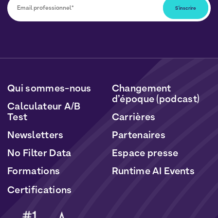
Vous pourrez vous désabonner à tout moment en
cliquant sur le lien inclus dans nos newsletters. Vos
données seront traitées conformément à notre
Politique de Données Personnelles
et de
Cookies
.
Qui sommes-nous
Changement
d’époque (podcast)
Calculateur A/B
Test
Carrières
Newsletters
Partenaires
No Filter Data
Espace presse
Formations
Runtime AI Events
Certifications