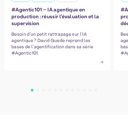
#Agentic101 – IA agentique en
#A
production : réussir l’évaluation et la
pro
supervision
déc
Besoin d'un petit rattrapage sur l'IA
Bes
agentique ? David Guede reprend les
age
bases de l'agentification dans sa série
bas
#Agentic101.
#Ag