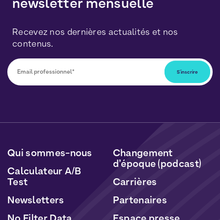
newsletter mensuelle
Recevez nos dernières actualités et nos
contenus.
Vous pourrez vous désabonner à tout moment en
cliquant sur le lien inclus dans nos newsletters. Vos
données seront traitées conformément à notre
Politique de Données Personnelles
et de
Cookies
.
Qui sommes-nous
Changement
d’époque (podcast)
Calculateur A/B
Test
Carrières
Newsletters
Partenaires
No Filter Data
Espace presse