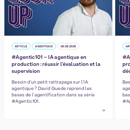
ARTICLE
AGENTIQUE
06.08.2026
AR
#Agentic101 – IA agentique en
#A
production : réussir l’évaluation et la
pro
supervision
déc
Besoin d'un petit rattrapage sur l'IA
Bes
agentique ? David Guede reprend les
age
bases de l'agentification dans sa série
bas
#Agentic101.
#Ag