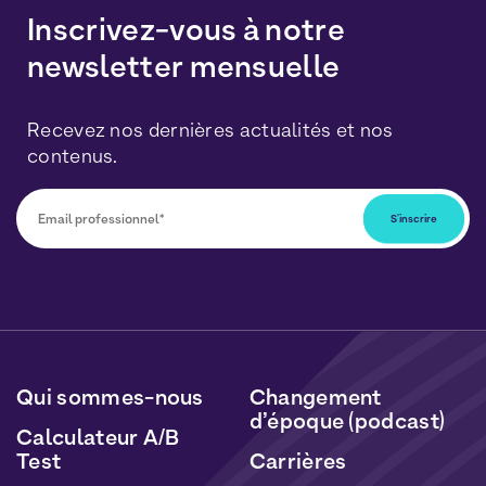
Inscrivez-vous à notre
newsletter mensuelle
Recevez nos dernières actualités et nos
contenus.
Vous pourrez vous désabonner à tout moment en
cliquant sur le lien inclus dans nos newsletters. Vos
données seront traitées conformément à notre
Politique de Données Personnelles
et de
Cookies
.
Qui sommes-nous
Changement
d’époque (podcast)
Calculateur A/B
Test
Carrières