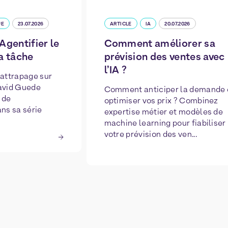
UE
23.07.2026
ARTICLE
IA
20.07.2026
Agentifier le
Comment améliorer sa
a tâche
prévision des ventes avec
l’IA ?
rattrapage sur
David Guede
Comment anticiper la demande 
 de
optimiser vos prix ? Combinez
ans sa série
expertise métier et modèles de
machine learning pour fiabiliser
votre prévision des ven...