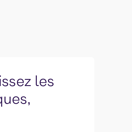
issez les
ques,