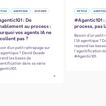
TICLE
AGENTIQUE
30.07.2026
ARTICLE
AGENTIQ
gentic101 : De
#Agentic101 : 
enablement au process :
process, pas l
urquoi vos agents IA ne
Besoin d'un petit 
collent pas ?
l'IA agentique ? 
reprend les bases
oin d'un petit rattrapage sur
l'agentification d
A agentique ? David Guede
#Agentic101.
rend les bases de
gentification dans sa série
entic101.