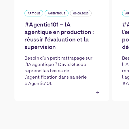
ARTICLE
AGENTIQUE
06.08.2026
AR
#Agentic101 – IA
#A
agentique en production :
l’
réussir l’évaluation et la
po
supervision
dé
Besoin d'un petit rattrapage sur
Bes
l'IA agentique ? David Guede
l'I
reprend les bases de
rep
l'agentification dans sa série
l'a
#Agentic101.
#Ag