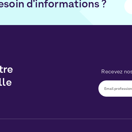
esoin d’informations ?
tre
Recevez nos
lle
Vous pourrez v
sur le lien inc
traitées conf
Personnelles
e