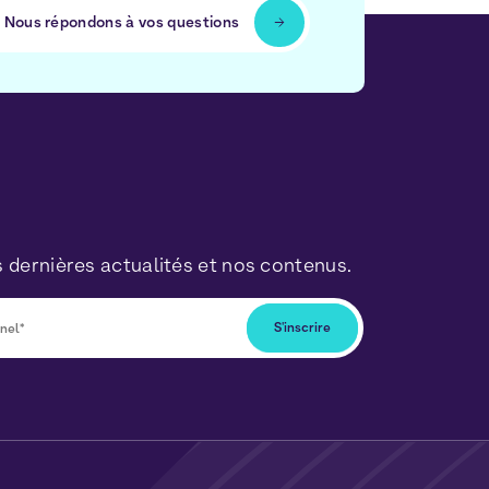
Nous répondons à vos questions
 dernières actualités et nos contenus.
ous désabonner à tout moment en cliquant
lus dans nos newsletters. Vos données seront
ormément à notre
Politique de Données
t de
Cookies
.