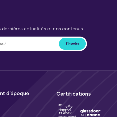
 dernières actualités et nos contenus.
ous désabonner à tout moment en cliquant
lus dans nos newsletters. Vos données seront
ormément à notre
Politique de Données
t de
Cookies
.
t d’époque
Certifications