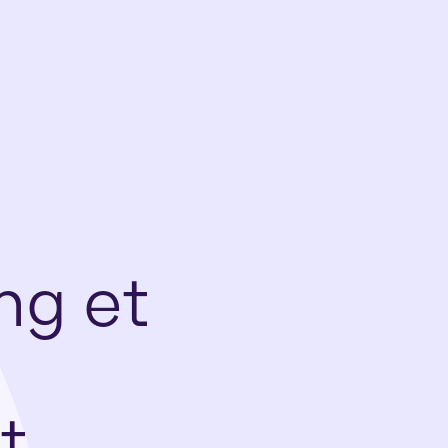
ing
et
t