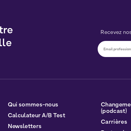
tre
Recevez nos
lle
Vous pourrez v
sur le lien inc
traitées conf
Personnelles
e
Qui sommes-nous
Changemen
(podcast)
Calculateur A/B Test
Carrières
Newsletters