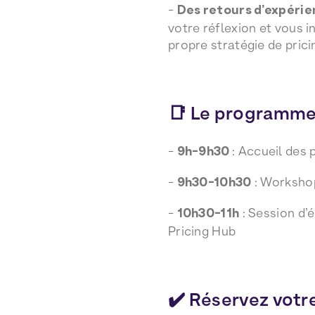
-
Des retours d’expérie
votre réflexion et vous i
propre stratégie de prici
📑 Le programme
-
9h-9h30
: Accueil des 
-
9h30-10h30
: Workshop
-
10h30-11h
: Session d’
Pricing Hub
✔️ Réservez votr