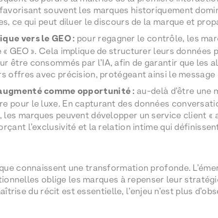
 favorisant souvent les marques historiquement domin
es, ce qui peut diluer le discours de la marque et pro
ique vers le GEO :
pour regagner le contrôle, les ma
le « GEO ». Cela implique de structurer leurs données 
r être consommés par l’IA, afin de garantir que les
rs offres avec précision, protégeant ainsi le message
t augmenté comme opportunité :
au-delà d’être une m
e pour le luxe. En capturant des données conversatio
), les marques peuvent développer un service client «
rçant l’exclusivité et la relation intime qui définissen
que connaissent une transformation profonde. L’émer
tionnelles oblige les marques à repenser leur stratégie 
aîtrise du récit est essentielle, l’enjeu n’est plus d’o