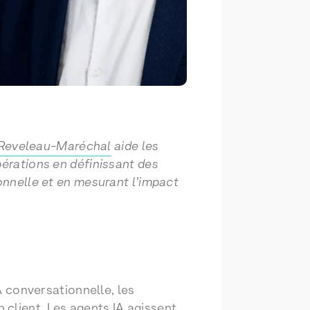
Reveleau-Maréchal
aide les
pérations en définissant des
ionnelle et en mesurant l’impact
A conversationnelle, les
 client. Les agents IA agissent