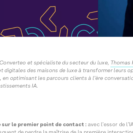
onverteo et spécialiste du secteur du luxe,
Thomas 
et digitales des maisons de luxe à transformer leurs o
, en optimisant les parcours clients à l’ère conversat
estissements IA.
 sur le premier point de contact :
avec l’essor de l’I
squent de perdre la maîtrise de la première interaction