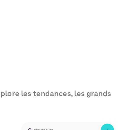
plore les tendances, les grands
AL
MEDIA
OMNICANALITÉ
RH
RSE
SUPPLY CHAIN
UX / WEB