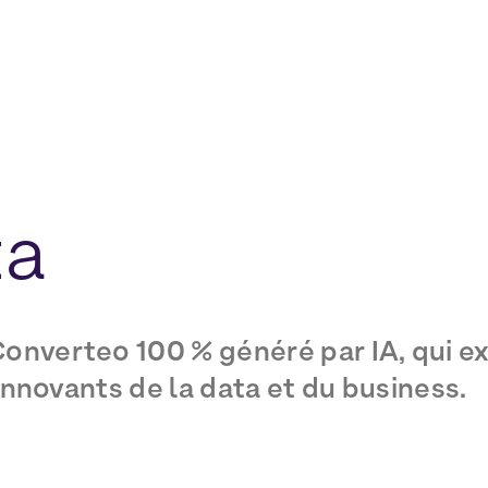
ta
onverteo 100 % généré par IA, qui ex
 innovants de la data et du business.
DATA COLLECT
DATA GOUVERNANCE
IA
MARKETING LOC
RODUCT MANAGEMENT
PROGRAMME DE FIDÉLISATION
RETAIL