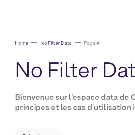
Home
No Filter Data
Page 4
No
Filter
Da
Bienvenue sur l'espace data de C
principes et les cas d'utilisation
AGENTIQUE
ANALYTICS
CRM
DATA ACTIVATION
PERFORMANCE MARKETING
PRICING
PRIVACY
P