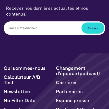
Recevez nos dernières actualités et nos
contenus.
Vous pourrez vous désabonner à tout moment en
cliquant sur le lien inclus dans nos newsletters. Vos
données seront traitées conformément à notre
Politique de Données Personnelles
et de
Cookies
.
Qui sommes-nous
Changement
d’époque (podcast)
Calculateur A/B
Test
Carrières
Newsletters
Partenaires
No Filter Data
Espace presse