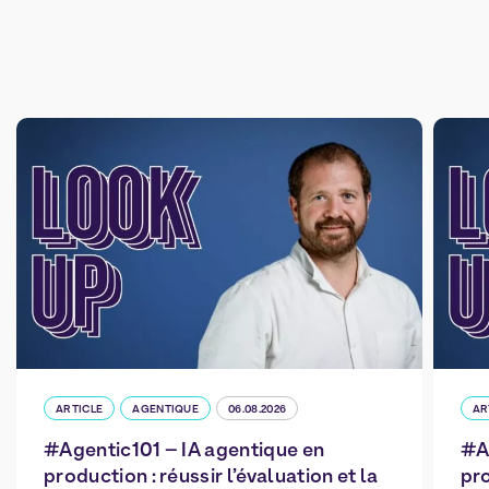
ARTICLE
AGENTIQUE
06.08.2026
AR
#Agentic101 – IA agentique en
#A
production : réussir l’évaluation et la
pro