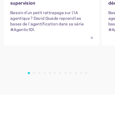
supervision
déc
Besoin d'un petit rattrapage sur l'IA
Bes
agentique ? David Guede reprend les
age
bases de l'agentification dans sa série
bas
#Agentic101.
#Ag